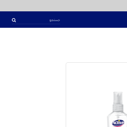
جستجو
برای: