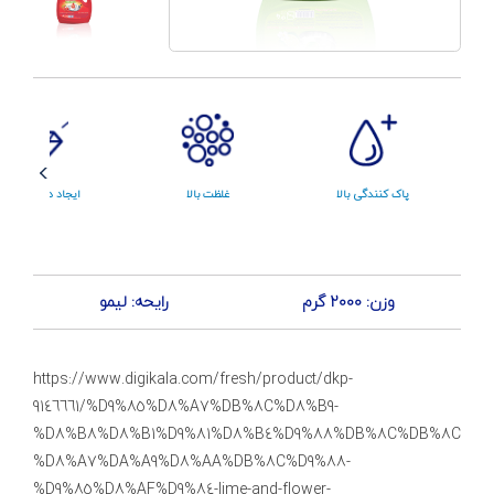
پاک کنندگی بالا
غلظت بالا
ایجاد درخشندگی
بالا
وزن: 2000 گرم
رایحه: لیمو
https://www.digikala.com/fresh/product/dkp-
9146661/%D9%85%D8%A7%DB%8C%D8%B9-
%D8%B8%D8%B1%D9%81%D8%B4%D9%88%DB%8C%DB%8C-
%D8%A7%DA%A9%D8%AA%DB%8C%D9%88-
%D9%85%D8%AF%D9%84-lime-and-flower-