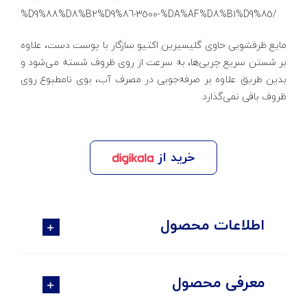
%D9%88%D8%B2%D9%86-3500-%DA%AF%D8%B1%D9%85/
مایع ظرفشویی حاوی گلیسیرین اکتیو سازگار با پوست دست، علاوه
بر شستن سریع چربی‌ها، به سرعت از روی ظروف شسته می‌شود و
بدین طریق علاوه بر صرفه‌جویی در مصرف آب، بوی نامطبوع روی
ظروف باقی نمی‌گذارد.
خرید از
اطلاعات محصول
معرفی محصول