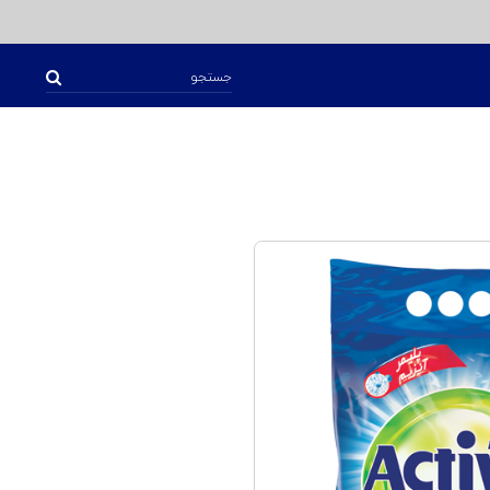
جستجو
برای: