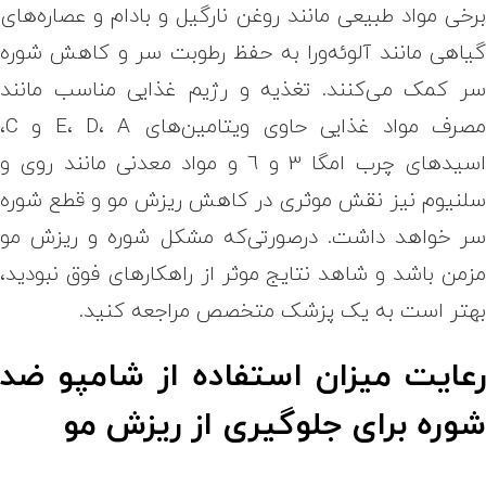
رخی مواد طبیعی مانند روغن‌ نارگیل و بادام و عصاره‌های
یاهی مانند آلوئه‌ورا به حفظ رطوبت سر و کاهش شوره
ر کمک می‌کنند. تغذیه و رژیم غذایی مناسب مانند
مصرف مواد غذایی حاوی ویتامین‌های E، D، A و C،
اسیدهای چرب امگا 3 و 6 و مواد معدنی مانند روی و
لنیوم نیز نقش موثری در کاهش ریزش مو و قطع شوره
ر خواهد داشت. در‌صورتی‌که مشکل شوره و ریزش مو
زمن باشد و شاهد نتایج موثر از راهکارهای فوق نبودید،
هتر است به یک پزشک متخصص مراجعه کنید.
عایت میزان استفاده از شامپو ضد
وره برای جلوگیری از ریزش مو