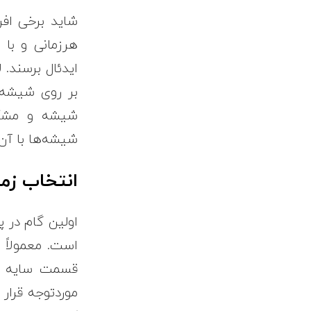
شاید برخی افر
هرزمانی و با 
ایدئال برسند. 
بر روی شیشه، 
شیشه و مشکل
شیشه‌ها با آن
انتخاب زم
اولین گام در 
است. معمولاً 
قسمت سایه یا
موردتوجه قرار 