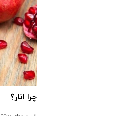
چرا انار؟
انار، میوه‌ای بهشت