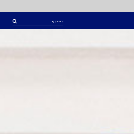
جستجو
برای: