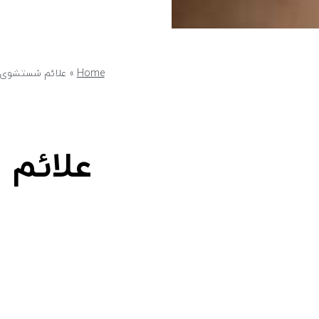
Home
»
علائم شستشوی ل
علائم