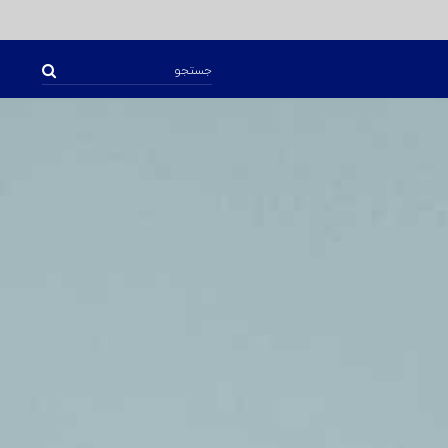
جستجو
برای: