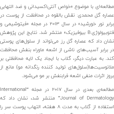
طالعه‌ای با موضوع «خواص آنتی‌اکسیدانی و ضد التهابی
صاره گل محمدی: نقش بالقوه در محافظت از پوست در
برابر نور خورشید» در سال 2013 در مجله «فیتوشیمی و
فتوبیولوژی:B بیوفیزیک» منتشر شد. نتایج این پژوهش
شان داد که عصاره گل رز می‌تواند از سلول‌های پوستی
ر برابر آسیب‌های ناشی از اشعه ماوراء بنفش محافظت
ند. به عبارت دیگر، گلاب با ایجاد یک لایه محافظتی بر
لانوسیت‌ها(سلول‌های تولید کننده رنگدانه مو) مانع از
روز اثرات منفی اشعه فرابنفش بر مو می‌شود.
طالعه‌ی بعدی در سال 2017 در مجله
“International
Journal of Dermatology
منتشر شد، نشان داد که
استفاده از گلاب به مدت 8 هفته، التهاب پوست سر را