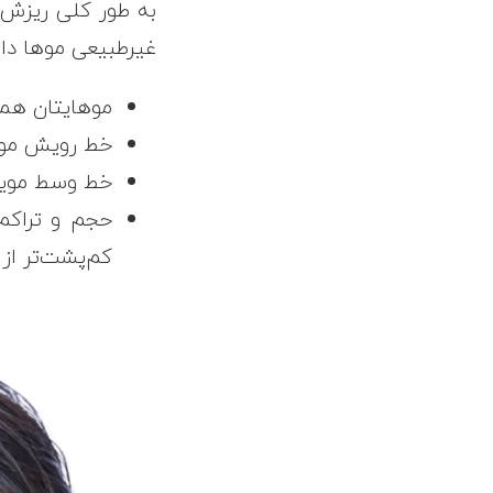
غیرطبیعی موها دارن
موهایتان همه
خط رویش مویت
خط وسط مویتا
حجم و تراکم
کم‌پشت‌تر از