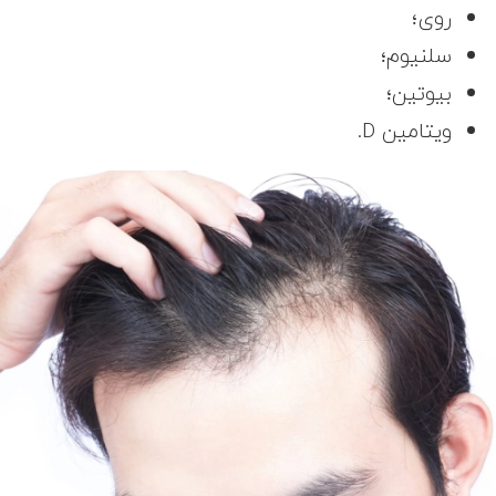
روی؛
سلنیوم؛
بیوتین؛
ویتامین D.