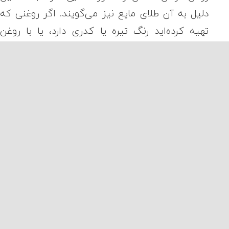
دلیل به آن طلای مایع نیز می‌گویند. اگر روغنی که
تهیه کرده‌اید رنگ تیره یا کدری دارد، یا با روغن
دیگری ترکیب شده است و یا فیلتر شده است که
باعث می‌شود خواص آن کاهش پیدا کند.
بهترین مکان برای نگهداری روغن آرگان، فضای خنک
و تاریک، دور از تابش مستقیم یا حرارت است. با این
حال، در صورت دلخواه می‌توانید آن را در یخچال نیز
نگهداری کنید. البته در این صورت، هنگام استفاده
از روغن باید آن را گرم کنید.
وغن آرگان برای ریزش مو
اکنون هیچ یک از مطالعات تحقیقاتی صورت گرفته،